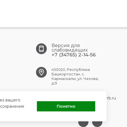
Версия для
слабовидящих
+7 (34765) 2-14-56
453020, Республика
Башкортостан, с.
Кармаскалы, ул. Чехова,
д.9
KARMASKALY.CRB@doctorrb.ru
ies вашего
 сохранение
Понятно