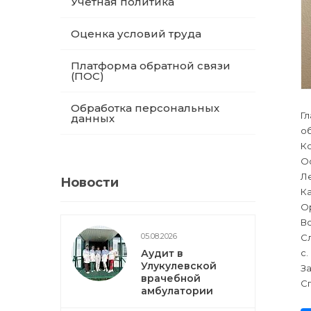
Учетная политика
Оценка условий труда
Платформа обратной связи
(ПОС)
Обработка персональных
Г
данных
о
К
О
Л
Новости
К
О
Вс
05.08.2026
Сл
с.
Аудит в
Улукулевской
За
врачебной
Сп
амбулатории