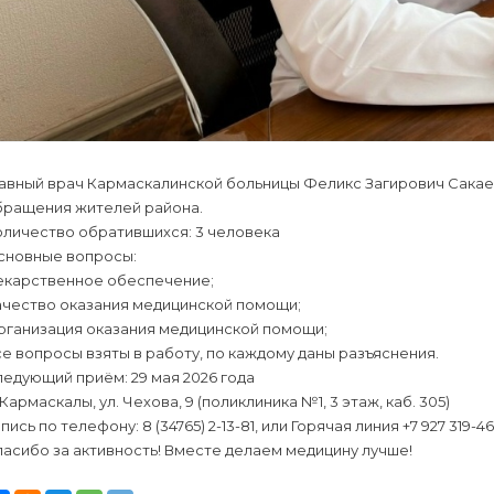
лавный врач Кармаскалинской больницы Феликс Загирович Сакае
бращения жителей района.
оличество обратившихся: 3 человека
сновные вопросы:
екарственное обеспечение;
ачество оказания медицинской помощи;
рганизация оказания медицинской помощи;
е вопросы взяты в работу, по каждому даны разъяснения.
едующий приём: 29 мая 2026 года
 Кармаскалы, ул. Чехова, 9 (поликлиника №1, 3 этаж, каб. 305)
пись по телефону: 8 (34765) 2-13-81, или Горячая линия +7 927 319-46
асибо за активность! Вместе делаем медицину лучше!