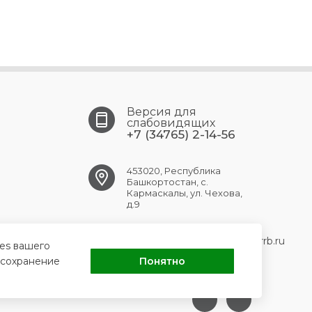
Версия для
слабовидящих
+7 (34765) 2-14-56
453020, Республика
Башкортостан, с.
Кармаскалы, ул. Чехова,
д.9
KARMASKALY.CRB@doctorrb.ru
ies вашего
 сохранение
Понятно