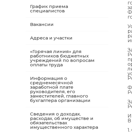
г
График приема
з
специалистов
Ф
г
Вакансии
У
р
р
Адреса и участки
и
З
«Горячая линия» для
Р
работников бюджетных
п
учреждений по вопросам
о
оплаты труда
л
у
Информация о
Р
среднемесячной
заработной плате
Ф
руководителя, его
Р
заместителей, главного
бухгалтера организации
З
Р
Сведения о доходах,
И
расходах, об имуществе и
В
обязательствах
имущественного характера
1