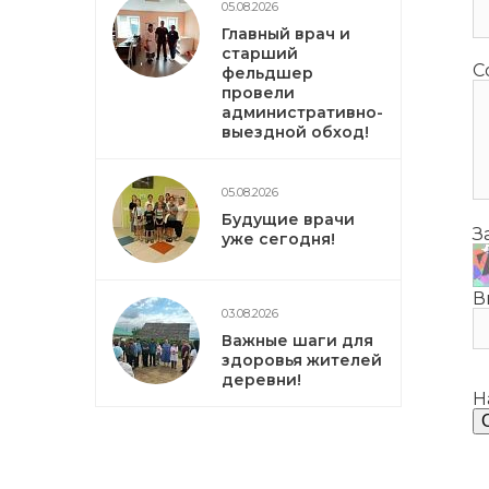
05.08.2026
Главный врач и
старший
С
фельдшер
провели
административно-
выездной обход!
05.08.2026
Будущие врачи
З
уже сегодня!
В
03.08.2026
Важные шаги для
здоровья жителей
деревни!
Н