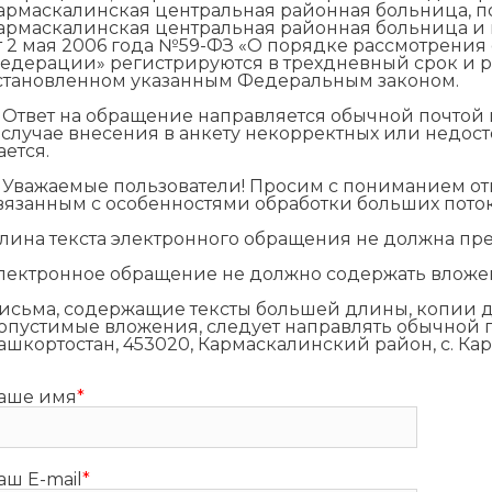
армаскалинская центральная районная больница, п
армаскалинская центральная районная больница и 
т 2 мая 2006 года №59-ФЗ «О порядке рассмотрени
едерации» регистрируются в трехдневный срок и р
становленном указанным Федеральным законом.
. Ответ на обращение направляется обычной почтой п
 случае внесения в анкету некорректных или недос
ается.
. Уважаемые пользователи! Просим с пониманием от
вязанным с особенностями обработки больших пот
лина текста электронного обращения не должна пр
лектронное обращение не должно содержать вложе
исьма, содержащие тексты большей длины, копии д
опустимые вложения, следует направлять обычной п
ашкортостан, 453020, Кармаскалинский район, с. Карм
аше имя
*
аш E-mail
*