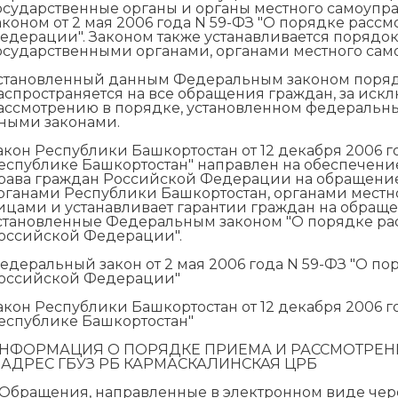
осударственные органы и органы местного самоуп
аконом от 2 мая 2006 года N 59-ФЗ "О порядке рас
едерации". Законом также устанавливается порядо
осударственными органами, органами местного са
становленный данным Федеральным законом поряд
аспространяется на все обращения граждан, за ис
ассмотрению в порядке, установленном федеральн
ными законами.
акон Республики Башкортостан от 12 декабря 2006 г
еспублике Башкортостан" направлен на обеспечени
рава граждан Российской Федерации на обращение
рганами Республики Башкортостан, органами мест
ицами и устанавливает гарантии граждан на обращ
становленные Федеральным законом "О порядке р
оссийской Федерации".
едеральный закон от 2 мая 2006 года N 59-ФЗ "О 
оссийской Федерации"
акон Республики Башкортостан от 12 декабря 2006 г
еспублике Башкортостан"
НФОРМАЦИЯ О ПОРЯДКЕ ПРИЕМА И РАССМОТРЕН
 АДРЕС ГБУЗ РБ КАРМАСКАЛИНСКАЯ ЦРБ
. Обращения, направленные в электронном виде че