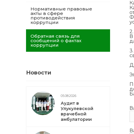
К
К
Нормативные правовые
о
акты в сфере
Ф
противодействия
у
коррупции
2
Обратная связь для
В
сообщений о фактах
д
коррупции
3
с
Д
Новости
Э
П
д
Б
05.08.2026
Аудит в
В
Улукулевской
врачебной
амбулатории
В