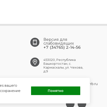
Версия для
слабовидящих
+7 (34765) 2-14-56
453020, Республика
Башкортостан, с.
Кармаскалы, ул. Чехова,
д.9
KARMASKALY.CRB@doctorrb.ru
ies вашего
 сохранение
Понятно