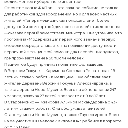
медикаментов и уборочного инвентаря.
Открытие новых ФАПов — это важное событие не только
для работников здравоохранения, но и для всех местных
жителей. «Теперь медицинская помощь станет более
доступной и комфортной для всех жителей этих деревень»,
—сказала первый заместитель министра. Она уточнила, что
программа «Модернизация первичного звена» в первую
очередь сосредотачивается на повышении доступности
первичной медицинской помощи для населённых пунктов,
где проживают менее 50 тысяч человек.
Пациентов будут принимать опытные фельдшеры.
В Верхнем Тюкуне — Каримова Светлана Ришатовна с 18-
летним стажем работы в медицине. Она обслуживает
жителей деревень Верхний Тюкунь и Александровка, а
также деревни Ново-Мусино. Всего на её попечении 247
человек, включая 27 детей в возрасте от 0 до 17 лет.
В Старомусино — Гузаирова Альмира Искандаровна с 43-
летним стажем работы. Она обслуживает жителей
Старомусино и Ново-Мусино, а также Таусенгирово. Всего
на её участке 1019 человек, включая 143 ребёнка в возрасте
от 0 до 17 лет.