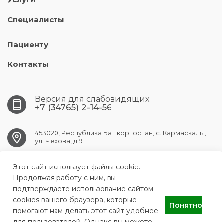
Специалисты
Пациенту
Контакты
Версия для слабовидящих
+7 (34765) 2-14-56
453020, Республика Башкортостан, с. Кармаскалы,
ул. Чехова, д.9
Этот сайт использует файлы cookie.
KARMASKALY.CRB@doctorrb.ru
Продолжая работу с ним, вы
подтверждаете использование сайтом
cookies вашего браузера, которые
Понятно
ГБУЗ РБ Кармаскалинская ЦРБ
помогают нам делать этот сайт удобнее
для пользователей. Однако вы можете