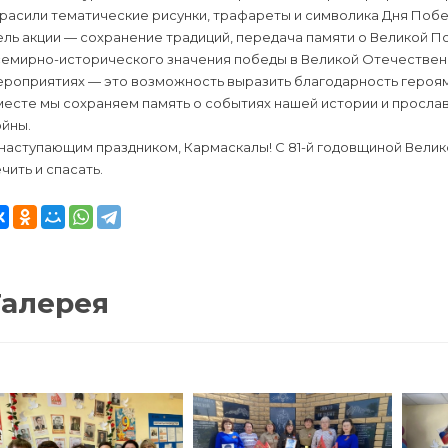
расили тематические рисунки, трафареты и символика Дня Побе
ель акции — сохранение традиций, передача памяти о Великой 
емирно-исторического значения победы в Великой Отечественной
роприятиях — это возможность выразить благодарность героям 
месте мы сохраняем память о событиях нашей истории и просла
ойны.
наступающим праздником, Кармаскалы! С 81-й годовщиной Велик
чить и спасать.
Галерея