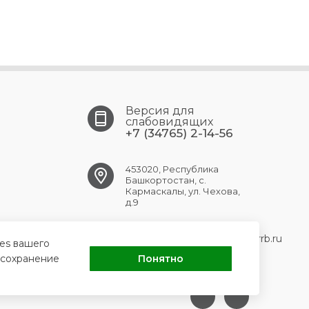
Версия для
слабовидящих
+7 (34765) 2-14-56
453020, Республика
Башкортостан, с.
Кармаскалы, ул. Чехова,
д.9
KARMASKALY.CRB@doctorrb.ru
ies вашего
 сохранение
Понятно