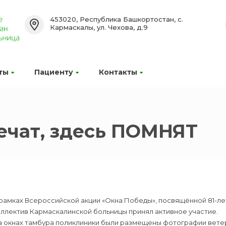
453020, Республика Башкортостан, с.
Кармаскалы, ул. Чехова, д.9
ты
Пациенту
Контакты
лечат, здесь ПОМНЯТ
 рамках Всероссийской акции «Окна Победы», посвящённой 81-л
ллектив Кармаскалинской больницы принял активное участие.
а окнах тамбура поликлиники были размещены фотографии вете