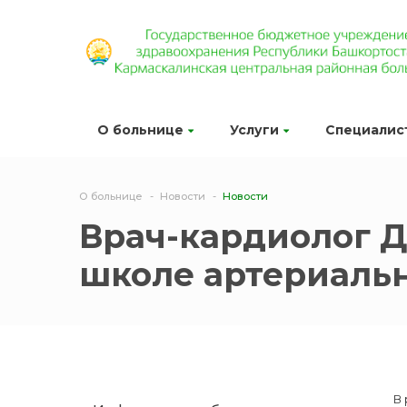
О больнице
Услуги
Специалис
О больнице
Новости
Новости
Врач-кардиолог Д
школе артериаль
В 