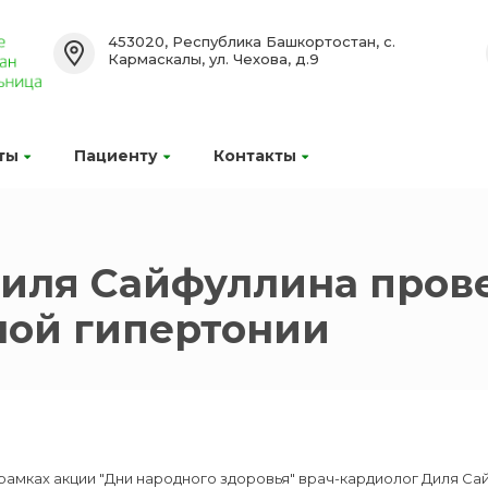
453020, Республика Башкортостан, с.
Кармаскалы, ул. Чехова, д.9
ты
Пациенту
Контакты
иля Сайфуллина прове
ной гипертонии
рамках акции "Дни народного здоровья" врач-кардиолог Диля С