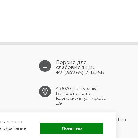
Версия для
слабовидящих
+7 (34765) 2-14-56
453020, Республика
Башкортостан, с.
Кармаскалы, ул. Чехова,
д.9
KARMASKALY.CRB@doctorrb.ru
ies вашего
 сохранение
Понятно