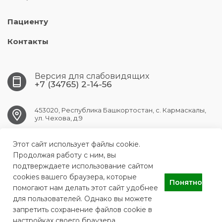
Пациенту
Контакты
Версия для слабовидящих
+7 (34765) 2-14-56
453020, Республика Башкортостан, с. Кармаскалы,
ул. Чехова, д.9
Этот сайт использует файлы cookie.
KARMASKALY.CRB@doctorrb.ru
Продолжая работу с ним, вы
подтверждаете использование сайтом
cookies вашего браузера, которые
Понятно
ГБУЗ РБ Кармаскалинская ЦРБ
помогают нам делать этот сайт удобнее
для пользователей. Однако вы можете
запретить сохранение файлов cookie в
настройках своего браузера.