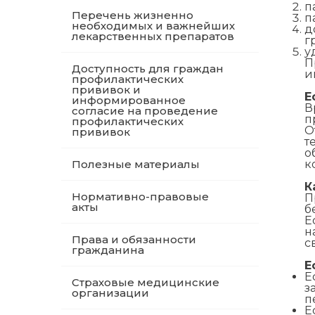
п
Перечень жизненно
п
необходимых и важнейших
д
лекарственных препаратов
г
у
П
Доступность для граждан
и
профилактических
прививок и
Е
информированное
В
согласие на проведение
п
профилактических
О
прививок
т
о
Полезные материалы
к
К
Нормативно-правовые
П
акты
б
Е
н
Права и обязанности
с
гражданина
Е
Е
Страховые медицинские
з
организации
п
Е