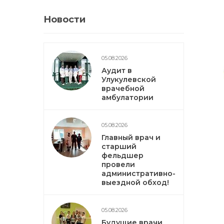
Новости
05.08.2026
Аудит в
Улукулевской
врачебной
амбулатории
05.08.2026
Главный врач и
старший
фельдшер
провели
административно-
выездной обход!
05.08.2026
Будущие врачи