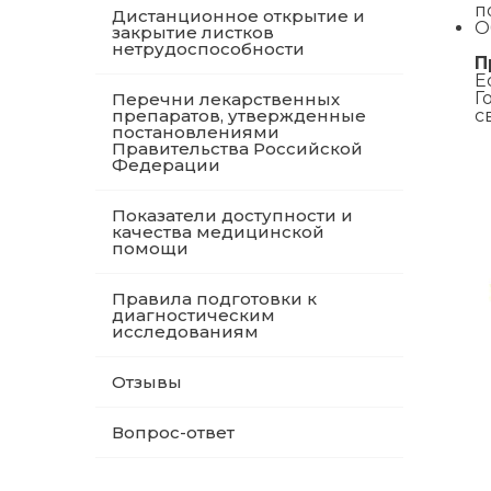
п
Дистанционное открытие и
О
закрытие листков
нетрудоспособности
П
Е
Г
Перечни лекарственных
препаратов, утвержденные
с
постановлениями
Правительства Российской
Федерации
Показатели доступности и
качества медицинской
помощи
Правила подготовки к
диагностическим
исследованиям
Отзывы
Вопрос-ответ