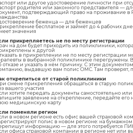
аспорт или другое удостоверение личности при отс
аспорт родителя или законного представителя — для
окумент, подтверждающий право на проживание в Р
ражданства
достоверение беженца — для беженцев
рикрепление бесплатное и займёт до 4 рабочих дне
меет значения
сли прикрепляетесь не по месту регистрации
рач на дом будет приходить из поликлиники, котора
рикреплены к другой
тказать в прикреплении не по месту регистрации мо
ерапевты в выбранной поликлинике перегружены.
б отказе и указать в нём причину. С этим документо
омпанию, выдавшую вам полис ОМС. Там проверят, 
ак открепиться от старой поликлиники
ри смене прикрепления обращаться в старую полик
ез вашего участия
сли хотите передать документы самостоятельно или 
апишите заявление на открепление, передайте его 
вою медицинскую карту
сли поменяли регион
сли в новом регионе есть офис вашей страховой ком
арегистрируют полис в новом регионе: на бумажном 
ерепишут информацию — для этого потребуется ПИ
сли офиса страховой компании в регионе нет или в